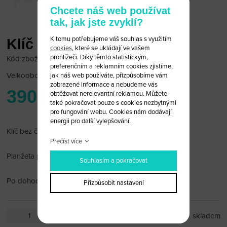
Chcete náš web používat
tak, jak jste zvyklí?
K tomu potřebujeme váš souhlas s využitím
Klíč na motocykl KTM
cookies
, které se ukládají ve vašem
prohlížeči. Díky těmto statistickým,
Kód zboží: KTM_MOTO_05
preferenčním a reklamním cookies zjistíme,
Velkoobchodní cena:
po přihlášení
jak náš web používáte, přizpůsobíme vám
zobrazené informace a nebudeme vás
390 Kč
obtěžovat nerelevantní reklamou. Můžete
také pokračovat pouze s cookies nezbytnými
pro fungování webu. Cookies nám dodávají
energii pro další vylepšování.
Klíč bez čipu, modrý
Přečíst více
Planžeta pravostranná
Souhlasím a pokračovat
Po dohodě vybrousíme planžetu.
Přizpůsobit nastavení
ks
skladem