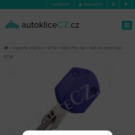
FACEBOOK
PŘIHLÁŠENÍ
>
Vyberte značku
>
KTM
>
Klíče Pro čip
> Klíč na motocykl
KTM