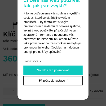
Chcete náš web používat
tak, jak jste zvyklí?
K tomu potřebujeme váš souhlas s využitím
cookies
, které se ukládají ve vašem
prohlížeči. Díky těmto statistickým,
preferenčním a reklamním cookies zjistíme,
jak náš web používáte, přizpůsobíme vám
Klíč Nissan 2 tlačítka
zobrazené informace a nebudeme vás
obtěžovat nerelevantní reklamou. Můžete
Kód zboží: Nissan 30
také pokračovat pouze s cookies nezbytnými
pro fungování webu. Cookies nám dodávají
Velkoobchodní cena:
po přihlášení
energii pro další vylepšování.
360 Kč
Přečíst více
Souhlasím a pokračovat
Klíč Nissan MICRA ALMERA PRIMERA X-TRAIL 2 tlačítka (obal)
Přizpůsobit nastavení
ks
skladem