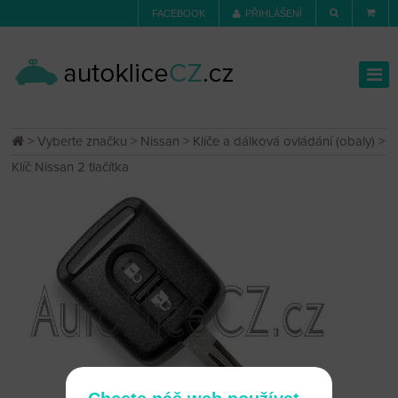
FACEBOOK
PŘIHLÁŠENÍ
>
Vyberte značku
>
Nissan
>
Klíče a dálková ovládání (obaly)
>
Klíč Nissan 2 tlačítka