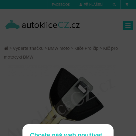
FACEBOOK
PŘIHLÁŠENÍ
>
Vyberte značku
>
BMW moto
>
Klíče Pro čip
> Klíč pro
motocykl BMW
Chcete náš web používat