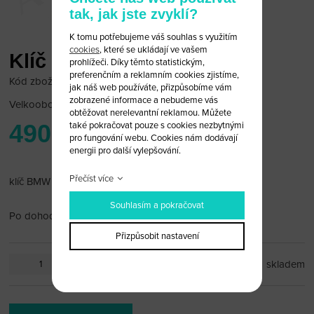
tak, jak jste zvyklí?
K tomu potřebujeme váš souhlas s využitím
cookies
, které se ukládají ve vašem
Klíč pro motocykl BMW
prohlížeči. Díky těmto statistickým,
preferenčním a reklamním cookies zjistíme,
Kód zboží: BMW MOTO 03
jak náš web používáte, přizpůsobíme vám
zobrazené informace a nebudeme vás
Velkoobchodní cena:
po přihlášení
obtěžovat nerelevantní reklamou. Můžete
490 Kč
také pokračovat pouze s cookies nezbytnými
pro fungování webu. Cookies nám dodávají
energii pro další vylepšování.
Přečíst více
klíč BMW moto černý
Souhlasím a pokračovat
Po dohodě vám planžetu rádi vyfrézujeme.
Přizpůsobit nastavení
ks
skladem