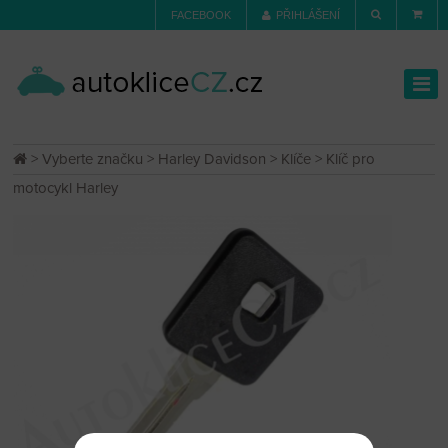
FACEBOOK
PŘIHLÁŠENÍ
>
Vyberte značku
>
Harley Davidson
>
Klíče
> Klíč pro
motocykl Harley