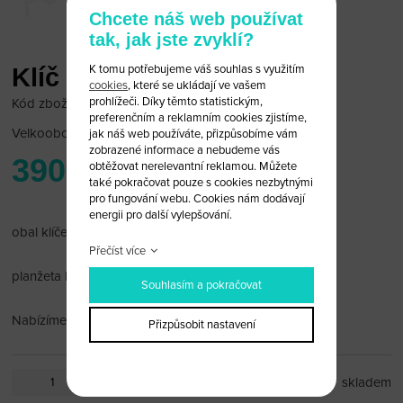
Chcete náš web používat
tak, jak jste zvyklí?
K tomu potřebujeme váš souhlas s využitím
Klíč pro motocykl Harley
cookies
, které se ukládají ve vašem
prohlížeči. Díky těmto statistickým,
Kód zboží: HAR_MOTO_03
preferenčním a reklamním cookies zjistíme,
Velkoobchodní cena:
po přihlášení
jak náš web používáte, přizpůsobíme vám
zobrazené informace a nebudeme vás
390 Kč
obtěžovat nerelevantní reklamou. Můžete
také pokračovat pouze s cookies nezbytnými
pro fungování webu. Cookies nám dodávají
energii pro další vylepšování.
obal klíče motocyklu Harley
Přečíst více
planžeta levostranná
Souhlasím a pokračovat
Nabízíme též vybroušení planžety.
Přizpůsobit nastavení
ks
skladem