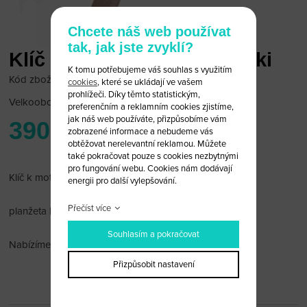
Chcete náš web používat
tak, jak jste zvyklí?
Klíč pro motocykl Kawasaki
K tomu potřebujeme váš souhlas s využitím
Kód zboží: KAW MOTO 01
cookies
, které se ukládají ve vašem
prohlížeči. Díky těmto statistickým,
Velkoobchodní cena:
po přihlášení
preferenčním a reklamním cookies zjistíme,
jak náš web používáte, přizpůsobíme vám
390 Kč
zobrazené informace a nebudeme vás
obtěžovat nerelevantní reklamou. Můžete
také pokračovat pouze s cookies nezbytnými
pro fungování webu. Cookies nám dodávají
Klíč k motocyklu Kawasaki
energii pro další vylepšování.
Přečíst více
planžeta levostranná
Souhlasím a pokračovat
Nabízíme též vybroušení planžety.
Přizpůsobit nastavení