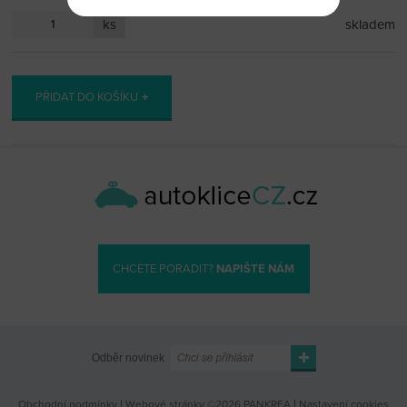
ks
skladem
PŘIDAT DO KOŠÍKU
CHCETE PORADIT?
NAPIŠTE NÁM
Odběr novinek
Obchodní podmínky
|
Webové stránky ©2026 PANKREA
|
Nastavení cookies