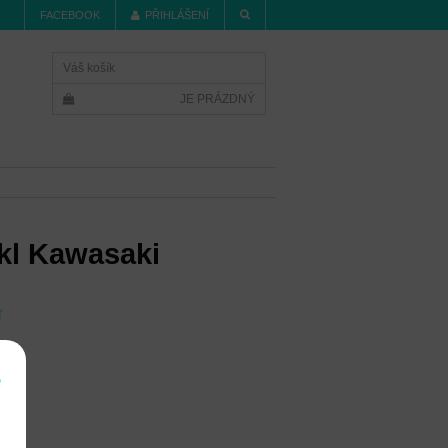
FACEBOOK
PŘIHLÁŠENÍ
Váš košík
JE PRÁZDNÝ
kl Kawasaki
í
e