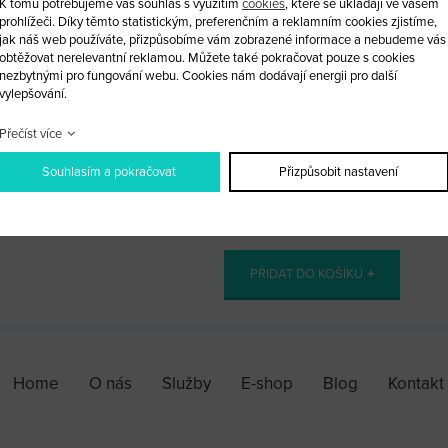
K tomu potřebujeme váš souhlas s využitím
cookies
, které se ukládají ve vašem
prohlížeči. Díky těmto statistickým, preferenčním a reklamním cookies zjistíme,
planžeta levostranná
jak náš web používáte, přizpůsobíme vám zobrazené informace a nebudeme vás
obtěžovat nerelevantní reklamou. Můžete také pokračovat pouze s cookies
Nabízíme též vybroušení planžety.
nezbytnými pro fungování webu. Cookies nám dodávají energii pro další
vylepšování.
Přečíst více
Souhlasím a pokračovat
Přizpůsobit nastavení
ks
PŘIDAT DO KOŠÍKU
Home
O nás
Služby
E-shop
Blog
Kontakt