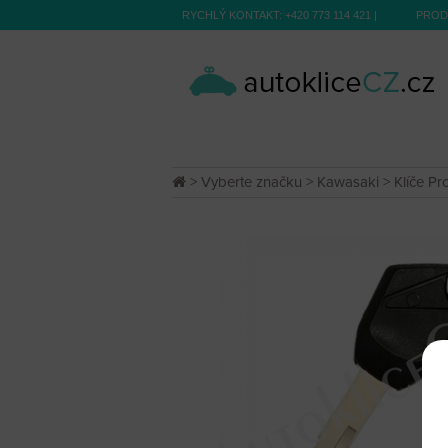
RYCHLÝ KONTAKT:
+420 773 114 421
|
PROD
>
Vyberte značku
>
Kawasaki
>
Klíče Pr