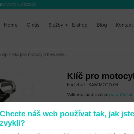
EJ@AUTOKLICECZ.CZ
Home
O nás
Služby
E-shop
Blog
Kontakt
o čip
> Klíč pro motocykl Kawasaki
Klíč pro motocy
Kód zboží: KAW MOTO 04
Velkoobchodní cena:
po přihlášen
490 Kč
Chcete náš web používat tak, jak jst
zvyklí?
Klíč k motocyklu Kawasaki