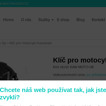
EJ@AUTOKLICECZ.CZ
Home
O nás
Služby
E-shop
Blog
Kontakt
o čip
> Klíč pro motocykl Kawasaki
Klíč pro motocy
Kód zboží: KAW MOTO 08
Velkoobchodní cena:
po přihlášen
490 Kč
Chcete náš web používat tak, jak jst
zvyklí?
Klíč k motocyklu Kawasaki