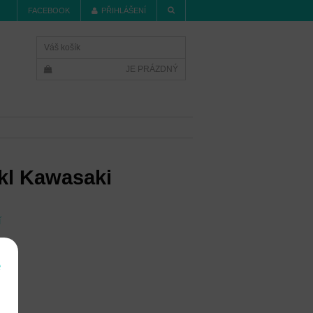
FACEBOOK
PŘIHLÁŠENÍ
Váš košík
JE PRÁZDNÝ
kl Kawasaki
í
e