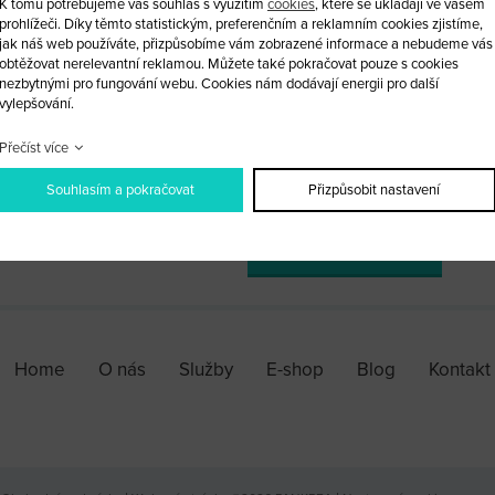
K tomu potřebujeme váš souhlas s využitím
cookies
, které se ukládají ve vašem
prohlížeči. Díky těmto statistickým, preferenčním a reklamním cookies zjistíme,
Nabízíme též vybroušení planžety.
jak náš web používáte, přizpůsobíme vám zobrazené informace a nebudeme vás
obtěžovat nerelevantní reklamou. Můžete také pokračovat pouze s cookies
nezbytnými pro fungování webu. Cookies nám dodávají energii pro další
vylepšování.
Přečíst více
ks
Souhlasím a pokračovat
Přizpůsobit nastavení
PŘIDAT DO KOŠÍKU
Home
O nás
Služby
E-shop
Blog
Kontakt