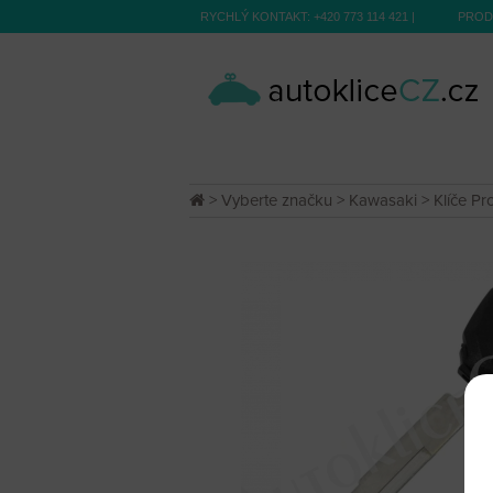
RYCHLÝ KONTAKT:
+420 773 114 421
|
PROD
>
Vyberte značku
>
Kawasaki
>
Klíče Pr