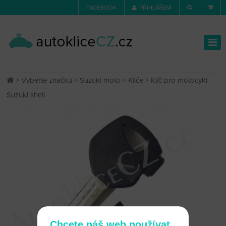
FACEBOOK
PŘIHLÁŠENÍ
>
Vyberte značku
>
Suzuki moto
>
Klíče
> Klíč pro motocykl
Suzuki shell
Chcete náš web používat