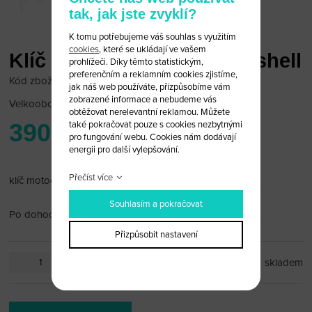
tak, jak jste zvyklí?
K tomu potřebujeme váš souhlas s využitím
cookies
, které se ukládají ve vašem
Klíč pro motocykl Suzuki shell
prohlížeči. Díky těmto statistickým,
preferenčním a reklamním cookies zjistíme,
Kód zboží: Suz Moto 09
jak náš web používáte, přizpůsobíme vám
zobrazené informace a nebudeme vás
Velkoobchodní cena:
po přihlášení
obtěžovat nerelevantní reklamou. Můžete
390 Kč
také pokračovat pouze s cookies nezbytnými
pro fungování webu. Cookies nám dodávají
energii pro další vylepšování.
Přečíst více
klíč motocyklu Suzuki, krátká planžeta
Souhlasím a pokračovat
Po dohodě vám planžetu rádi vyfrézujeme.
Přizpůsobit nastavení
ks
skladem