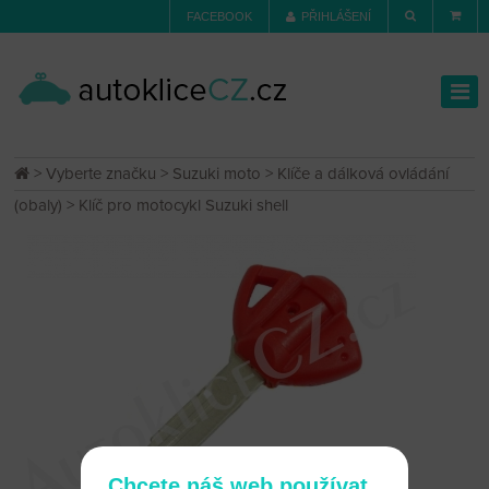
FACEBOOK
PŘIHLÁŠENÍ
>
Vyberte značku
>
Suzuki moto
>
Klíče a dálková ovládání
(obaly)
> Klíč pro motocykl Suzuki shell
Chcete náš web používat