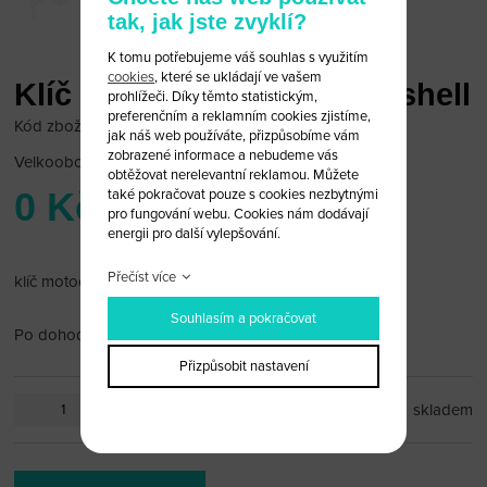
tak, jak jste zvyklí?
K tomu potřebujeme váš souhlas s využitím
cookies
, které se ukládají ve vašem
Klíč pro motocykl Suzuki shell
prohlížeči. Díky těmto statistickým,
preferenčním a reklamním cookies zjistíme,
Kód zboží: Suz Moto 16
jak náš web používáte, přizpůsobíme vám
zobrazené informace a nebudeme vás
Velkoobchodní cena:
po přihlášení
obtěžovat nerelevantní reklamou. Můžete
0 Kč
také pokračovat pouze s cookies nezbytnými
pro fungování webu. Cookies nám dodávají
energii pro další vylepšování.
Přečíst více
klíč motocyklu Suzuki červený
Souhlasím a pokračovat
Po dohodě vám planžetu rádi vyfrézujeme.
Přizpůsobit nastavení
ks
skladem