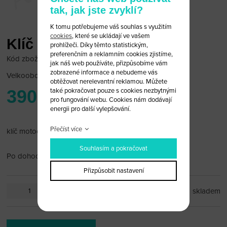
tak, jak jste zvyklí?
K tomu potřebujeme váš souhlas s využitím
cookies
, které se ukládají ve vašem
Klíč pro motocykl Suzuki
prohlížeči. Díky těmto statistickým,
preferenčním a reklamním cookies zjistíme,
Kód zboží: Suz Moto 04
jak náš web používáte, přizpůsobíme vám
zobrazené informace a nebudeme vás
Velkoobchodní cena:
po přihlášení
obtěžovat nerelevantní reklamou. Můžete
390 Kč
také pokračovat pouze s cookies nezbytnými
pro fungování webu. Cookies nám dodávají
energii pro další vylepšování.
Přečíst více
klíč motocyklu Suzuki černý
Souhlasím a pokračovat
Po dohodě vám planžetu rádi vyfrézujeme.
Přizpůsobit nastavení
ks
skladem