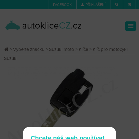
FACEBOOK
PŘIHLÁŠENÍ
>
Vyberte značku
>
Suzuki moto
>
Klíče
> Klíč pro motocykl
Suzuki
Chcete náš web používat