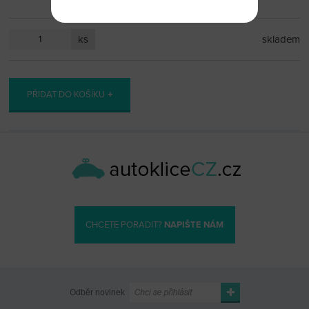
ks
skladem
PŘIDAT DO KOŠÍKU
CHCETE PORADIT?
NAPIŠTE NÁM
Odběr novinek