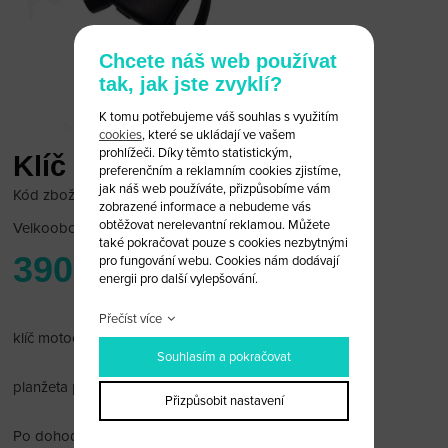
Chcete náš web používat
tak, jak jste zvyklí?
K tomu potřebujeme váš souhlas s využitím
cookies
, které se ukládají ve vašem
prohlížeči. Díky těmto statistickým,
Klíč pro motocykl Suzuki
preferenčním a reklamním cookies zjistíme,
jak náš web používáte, přizpůsobíme vám
Kód zboží: Suz Moto 08
zobrazené informace a nebudeme vás
obtěžovat nerelevantní reklamou. Můžete
Velkoobchodní cena:
po přihlášení
také pokračovat pouze s cookies nezbytnými
390 Kč
pro fungování webu. Cookies nám dodávají
energii pro další vylepšování.
Přečíst více
klíč motocyklu Suzuki černý
Souhlasím a pokračovat
planžeta pravostranná
Přizpůsobit nastavení
Po dohodě vám planžetu rádi vyfrézujeme.