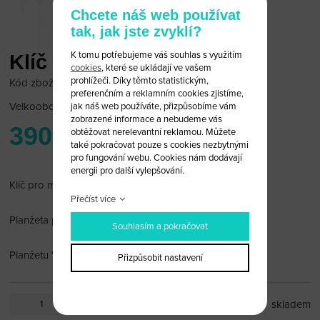
Chcete náš web používat
tak, jak jste zvyklí?
K tomu potřebujeme váš souhlas s využitím
Klíč pro motocykl Yamaha
cookies
, které se ukládají ve vašem
prohlížeči. Díky těmto statistickým,
Kód zboží: YAMA_MOTO_08
preferenčním a reklamním cookies zjistíme,
Velkoobchodní cena:
po přihlášení
jak náš web používáte, přizpůsobíme vám
zobrazené informace a nebudeme vás
390 Kč
obtěžovat nerelevantní reklamou. Můžete
také pokračovat pouze s cookies nezbytnými
pro fungování webu. Cookies nám dodávají
energii pro další vylepšování.
Klíč pro motocykl Yamaha bez čipu
Přečíst více
Planžeta pravostranná
Souhlasím a pokračovat
Planžetu Vám rádi po dohodě vybrousíme.
Přizpůsobit nastavení
ks
skladem