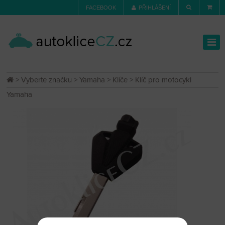
FACEBOOK
PŘIHLÁŠENÍ
>
Vyberte značku
>
Yamaha
>
Klíče
> Klíč pro motocykl
Yamaha