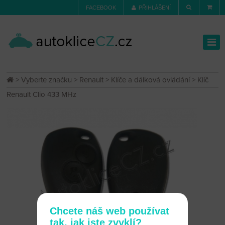
FACEBOOK
PŘIHLÁŠENÍ
>
Vyberte značku
>
Renault
>
Klíče a dálková ovládání
> Klíč
Renault Clio 433 MHz
Chcete náš web používat
tak, jak jste zvyklí?