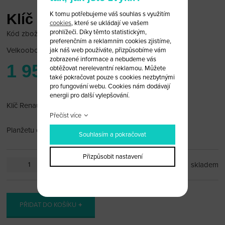
K tomu potřebujeme váš souhlas s využitím
Klíč Renault Clio 433 MHz
cookies
, které se ukládají ve vašem
prohlížeči. Díky těmto statistickým,
Kód zboží: Ren 33/2d
preferenčním a reklamním cookies zjistíme,
Velkoobchodní cena:
po přihlášení
jak náš web používáte, přizpůsobíme vám
zobrazené informace a nebudeme vás
1 950 Kč
obtěžovat nerelevantní reklamou. Můžete
také pokračovat pouze s cookies nezbytnými
pro fungování webu. Cookies nám dodávají
energii pro další vylepšování.
Klíč Renault s dálkovým ovládáním 433 MHz.
Přečíst více
Planžetu dodáme dle požadavku
Souhlasím a pokračovat
Přizpůsobit nastavení
ks
skladem
PŘIDAT DO KOŠÍKU