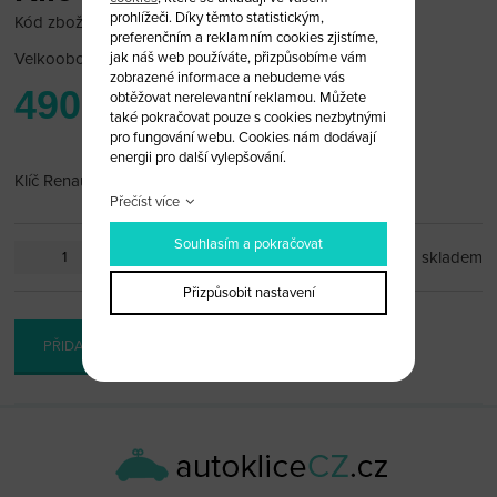
prohlížeči. Díky těmto statistickým,
Kód zboží: Ren 46/1
preferenčním a reklamním cookies zjistíme,
Velkoobchodní cena:
po přihlášení
jak náš web používáte, přizpůsobíme vám
zobrazené informace a nebudeme vás
490 Kč
obtěžovat nerelevantní reklamou. Můžete
také pokračovat pouze s cookies nezbytnými
pro fungování webu. Cookies nám dodávají
energii pro další vylepšování.
Klíč Renault s čipem 46
Přečíst více
Souhlasím a pokračovat
ks
skladem
Přizpůsobit nastavení
PŘIDAT DO KOŠÍKU