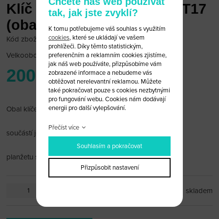
Chcete náš web používat
Klíč Subaru + planžeta DAT17
tak, jak jste zvyklí?
(obal)
K tomu potřebujeme váš souhlas s využitím
cookies
, které se ukládají ve vašem
Kód zboží: Sub 1D/20
prohlížeči. Díky těmto statistickým,
Velkoobchodní cena:
po přihlášení
preferenčním a reklamním cookies zjistíme,
jak náš web používáte, přizpůsobíme vám
200 Kč
zobrazené informace a nebudeme vás
obtěžovat nerelevantní reklamou. Můžete
také pokračovat pouze s cookies nezbytnými
pro fungování webu. Cookies nám dodávají
energii pro další vylepšování.
Obal klíče Subaru bez čipu
Přečíst více
součástí je planžeta DAT17
Souhlasím a pokračovat
planžetu si můžete nechat vyfrézovat
Přizpůsobit nastavení
ks
skladem