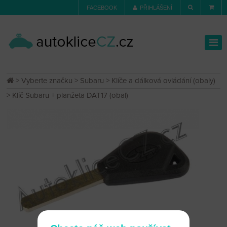
FACEBOOK
PŘIHLÁŠENÍ
>
Vyberte značku
>
Subaru
>
Klíče a dálková ovládání (obaly)
> Klíč Subaru + planžeta DAT17 (obal)