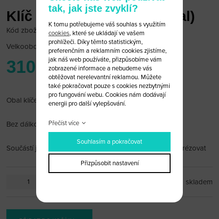
tak, jak jste zvyklí?
Klíč Subaru 2 tlačítka (Obal)
K tomu potřebujeme váš souhlas s využitím
Kód zboží: Sub 2T/20
cookies
, které se ukládají ve vašem
prohlížeči. Díky těmto statistickým,
Velkoobchodní cena:
po přihlášení
preferenčním a reklamním cookies zjistíme,
jak náš web používáte, přizpůsobíme vám
310 Kč
zobrazené informace a nebudeme vás
obtěžovat nerelevantní reklamou. Můžete
také pokračovat pouze s cookies nezbytnými
pro fungování webu. Cookies nám dodávají
Obal klíče Subaru 2 tlačítka
energii pro další vylepšování.
Přečíst více
Bez dálkového ovládání a čipu
Souhlasím a pokračovat
Součástí je planžeta(NSN14),kterou si můžete nechat vyfrézovat
Přizpůsobit nastavení
ks
skladem