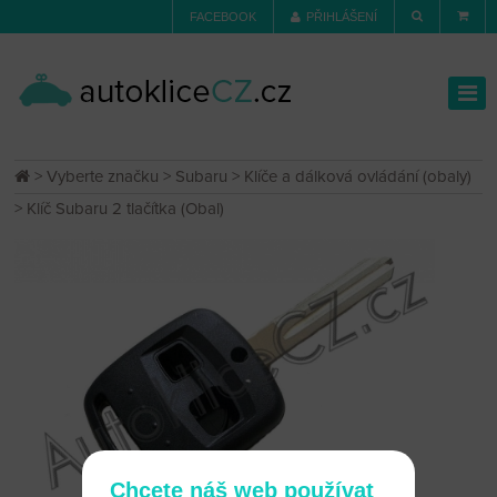
FACEBOOK
PŘIHLÁŠENÍ
>
Vyberte značku
>
Subaru
>
Klíče a dálková ovládání (obaly)
> Klíč Subaru 2 tlačítka (Obal)
Chcete náš web používat