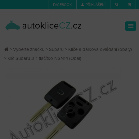
FACEBOOK
PŘIHLÁŠENÍ
>
Vyberte značku
>
Subaru
>
Klíče a dálková ovládání (obaly)
> Klíč Subaru 3+1 tlačítko NSN14 (Obal)