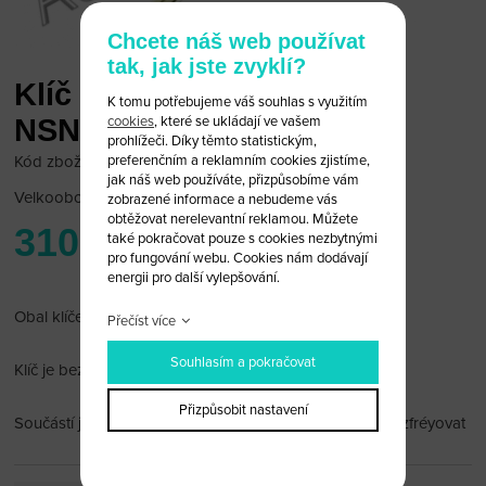
Chcete náš web používat
tak, jak jste zvyklí?
Klíč Subaru 3+1 tlačítko
K tomu potřebujeme váš souhlas s využitím
cookies
, které se ukládají ve vašem
NSN14 (Obal)
prohlížeči. Díky těmto statistickým,
preferenčním a reklamním cookies zjistíme,
Kód zboží: Sub 4T/20
jak náš web používáte, přizpůsobíme vám
Velkoobchodní cena:
po přihlášení
zobrazené informace a nebudeme vás
obtěžovat nerelevantní reklamou. Můžete
310 Kč
také pokračovat pouze s cookies nezbytnými
pro fungování webu. Cookies nám dodávají
energii pro další vylepšování.
Obal klíče Subaru 3+1 tlačítko
Přečíst více
Souhlasím a pokračovat
Klíč je bez čipu a dálkového ovládání
Přizpůsobit nastavení
Součástí je planžeta (NSN14), kterou si můžete nechat vzfréyovat