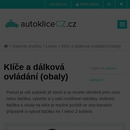
FACEBOOK
PŘIHLÁŠENÍ
>
Vyberte značku
>
Lexus
> Klíče a dálková ovládání (obaly)
Klíče a dálková
Zpět do
výpisu
ovládání (obaly)
kategorií
Pokud je váš autoklíč již starší a vy chcete obměnit jeho obal
nebo tlačítka, vyberte si z naší rozšířené nabídky. Veškeré
tlačítka a obaly na klíče je možné pořídit ve více barvách,
případně si vybrat tlačítka na 1 nebo 2 baterie.