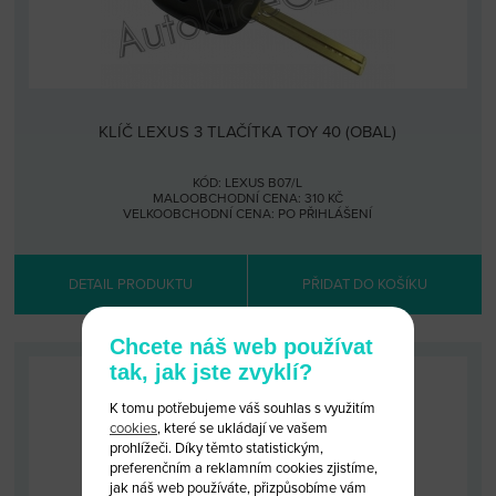
KLÍČ LEXUS 3 TLAČÍTKA TOY 40 (OBAL)
KÓD: LEXUS B07/L
MALOOBCHODNÍ CENA: 310 KČ
VELKOOBCHODNÍ CENA:
PO PŘIHLÁŠENÍ
DETAIL PRODUKTU
PŘIDAT DO KOŠÍKU
Chcete náš web používat
tak, jak jste zvyklí?
K tomu potřebujeme váš souhlas s využitím
cookies
, které se ukládají ve vašem
prohlížeči. Díky těmto statistickým,
preferenčním a reklamním cookies zjistíme,
jak náš web používáte, přizpůsobíme vám