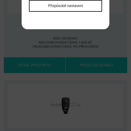
Přizpůsobit nastavení
HYUNDAI COUPE
KÓD: KD/95440
MALOOBCHODNÍ CENA: 1 600 KČ
VELKOOBCHODNÍ CENA:
PO PŘIHLÁŠENÍ
DETAIL PRODUKTU
PŘIDAT DO KOŠÍKU