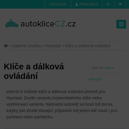
FACEBOOK
PŘIHLÁŠENÍ
>
Vyberte značku
>
Hyundai
> Klíče a dálková ovládání
Klíče a dálková
Zpět do
výpisu
ovládání
kategorií
Vybrat si můžete klíče a dálková ovládání přesně pro
Hyundai. Zvolte variantu bezkontaktního klíče nebo
vystřelovací variantu. Náhradní autoklíč se hodí mít doma,
kdyby jste ztratili stávající, případně mít jeden klíč navíc i pro
partnera nebo partnerku.