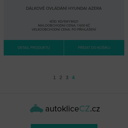
DÁLKOVÉ OVLÁDÁNÍ HYUNDAI AZERA
KÓD: KD/5WY8421
MALOOBCHODNÍ CENA: 1 600 KČ
VELKOOBCHODNÍ CENA:
PO PŘIHLÁŠENÍ
DETAIL PRODUKTU
PŘIDAT DO KOŠÍKU
1
2
3
4