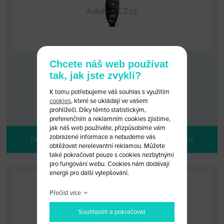
Chcete náš web používat
HYUNDAI ROHENS
tak, jak jste zvyklí?
K tomu potřebujeme váš souhlas s využitím
KÓD: KD/ROHENS
cookies
, které se ukládají ve vašem
MALOOBCHODNÍ CENA: 1 600 KČ
VELKOOBCHODNÍ CENA:
PO PŘIHLÁŠENÍ
prohlížeči. Díky těmto statistickým,
preferenčním a reklamním cookies zjistíme,
jak náš web používáte, přizpůsobíme vám
zobrazené informace a nebudeme vás
DETAIL PRODUKTU
PŘIDAT DO KOŠÍKU
obtěžovat nerelevantní reklamou. Můžete
také pokračovat pouze s cookies nezbytnými
pro fungování webu. Cookies nám dodávají
energii pro další vylepšování.
Přečíst více
Souhlasím a pokračovat