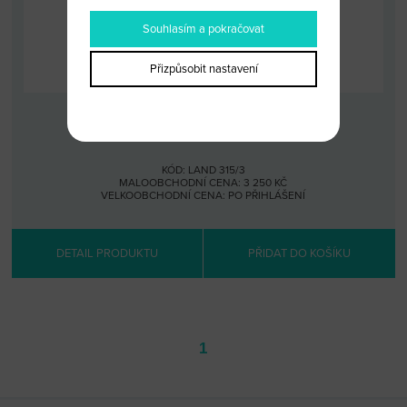
Souhlasím a pokračovat
Přizpůsobit nastavení
KLÍČ S DÁLKOU 315 MHZ LAND ROVER
KÓD: LAND 315/3
MALOOBCHODNÍ CENA: 3 250 KČ
VELKOOBCHODNÍ CENA:
PO PŘIHLÁŠENÍ
DETAIL PRODUKTU
PŘIDAT DO KOŠÍKU
1