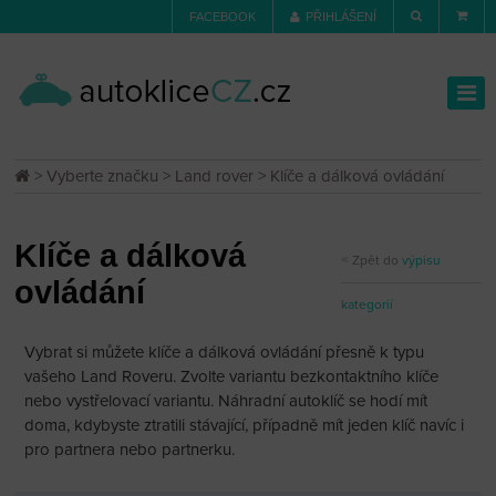
FACEBOOK
PŘIHLÁŠENÍ
>
Vyberte značku
>
Land rover
> Klíče a dálková ovládání
Klíče a dálková
Zpět do
výpisu
ovládání
kategorií
Vybrat si můžete klíče a dálková ovládání přesně k typu
vašeho Land Roveru. Zvolte variantu bezkontaktního klíče
nebo vystřelovací variantu. Náhradní autoklíč se hodí mít
doma, kdybyste ztratili stávající, případně mít jeden klíč navíc i
pro partnera nebo partnerku.