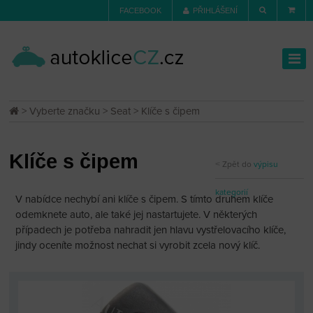
FACEBOOK
PŘIHLÁŠENÍ
>
Vyberte značku
>
Seat
> Klíče s čipem
Klíče s čipem
Zpět do
výpisu
kategorií
V nabídce nechybí ani klíče s čipem. S tímto druhem klíče
odemknete auto, ale také jej nastartujete. V některých
případech je potřeba nahradit jen hlavu vystřelovacího klíče,
jindy oceníte možnost nechat si vyrobit zcela nový klíč.