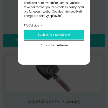
obtěžovat nerelevantní reklamou. Můžete
KLÍČ SEAT S ČIPEM 48
také pokračovat pouze s cookies nezbytnými
pro fungování webu. Cookies nám dodávají
energii pro další vylepšování.
KÓD: SEAT 1/48
MALOOBCHODNÍ CENA: 490 KČ
VELKOOBCHODNÍ CENA:
PO PŘIHLÁŠENÍ
Přečíst více
Souhlasím a pokračovat
DETAIL PRODUKTU
PŘIDAT DO KOŠÍKU
Přizpůsobit nastavení
KLÍČ SEAT S ČIPEM 48 CAN (A3)