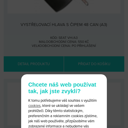
VYSTŘELOVACÍ HLAVA S ČIPEM 48 CAN (A3)
KÓD: SEAT VH/A3
MALOOBCHODNÍ CENA: 550 KČ
VELKOOBCHODNÍ CENA:
PO PŘIHLÁŠENÍ
DETAIL PRODUKTU
PŘIDAT DO KOŠÍKU
Chcete náš web používat
tak, jak jste zvyklí?
K tomu potřebujeme váš souhlas s využitím
cookies
, které se ukládají ve vašem
prohlížeči. Díky těmto statistickým,
preferenčním a reklamním cookies zjistíme,
jak náš web používáte, přizpůsobíme vám
zobrazené informace a nebudeme vás