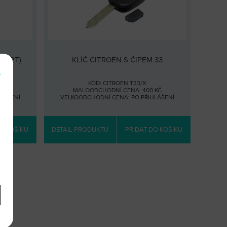
(VA2T)
KLÍČ CITROEN S ČIPEM 33
e
KÓD: CITROEN T33/X
 KČ
MALOOBCHODNÍ CENA: 400 KČ
HLÁŠENÍ
VELKOOBCHODNÍ CENA:
PO PŘIHLÁŠENÍ
O KOŠÍKU
DETAIL PRODUKTU
PŘIDAT DO KOŠÍKU