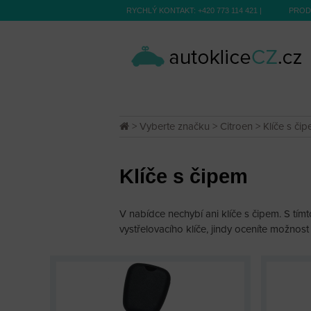
RYCHLÝ KONTAKT:
+420 773 114 421
|
PROD
>
Vyberte značku
>
Citroen
> Klíče s či
Klíče s čipem
V nabídce nechybí ani klíče s čipem. S tím
vystřelovacího klíče, jindy oceníte možnost 