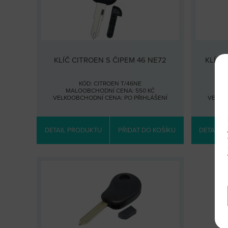
KLÍČ CITROEN S ČIPEM 46 NE72
KLÍČ 
KÓD: CITROEN T/46NE
MALOOBCHODNÍ CENA: 550 KČ
MA
VELKOOBCHODNÍ CENA:
PO PŘIHLÁŠENÍ
VELKO
DETAIL PRODUKTU
PŘIDAT DO KOŠÍKU
DETAIL 