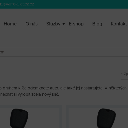
EJ@AUTOKLICECZ.CZ
Home
O nás
Služby
E-shop
Blog
Kontakt
pem
Zp
to druhem klíče odemknete auto, ale také jej nastartujete. V některých
nechat si vyrobit zcela nový klíč.