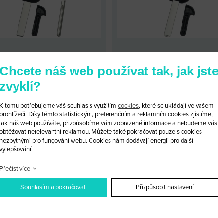
CITROEN S ČIPEM 46 (HU 83)
KLÍČ CITROEN S ČIPEM 46 
Chcete náš web používat tak, jak jst
KÓD: CITROEN T46/H
KÓD: CITROEN T46/VA
zvyklí?
LOOBCHODNÍ CENA: 490 KČ
MALOOBCHODNÍ CENA: 490
OBCHODNÍ CENA:
PO PŘIHLÁŠENÍ
VELKOOBCHODNÍ CENA:
PO PŘI
K tomu potřebujeme váš souhlas s využitím
cookies
, které se ukládají ve vašem
prohlížeči. Díky těmto statistickým, preferenčním a reklamním cookies zjistíme,
jak náš web používáte, přizpůsobíme vám zobrazené informace a nebudeme vás
PRODUKTU
PŘIDAT DO KOŠÍKU
DETAIL PRODUKTU
PŘIDAT D
obtěžovat nerelevantní reklamou. Můžete také pokračovat pouze s cookies
nezbytnými pro fungování webu. Cookies nám dodávají energii pro další
vylepšování.
Přečíst více
Souhlasím a pokračovat
Přizpůsobit nastavení