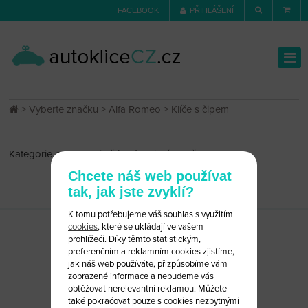
FACEBOOK
PŘIHLÁŠENÍ
>
Vyberte značku
>
Alfa Romeo
> Klíče s čipem
Kategorie neobsahuje žádné aktivní položky
Chcete náš web používat
tak, jak jste zvyklí?
K tomu potřebujeme váš souhlas s využitím
cookies
, které se ukládají ve vašem
prohlížeči. Díky těmto statistickým,
preferenčním a reklamním cookies zjistíme,
jak náš web používáte, přizpůsobíme vám
zobrazené informace a nebudeme vás
obtěžovat nerelevantní reklamou. Můžete
také pokračovat pouze s cookies nezbytnými
CHCETE PORADIT?
NAPIŠTE NÁM