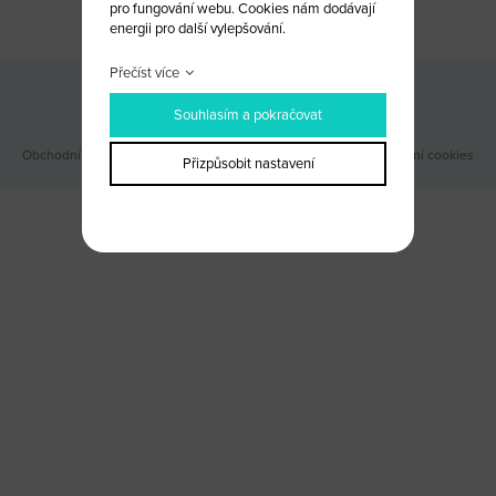
pro fungování webu. Cookies nám dodávají
energii pro další vylepšování.
Přečíst více
Odběr novinek
Souhlasím a pokračovat
Obchodní podmínky
|
Webové stránky ©2026 PANKREA
|
Nastavení cookies
Přizpůsobit nastavení