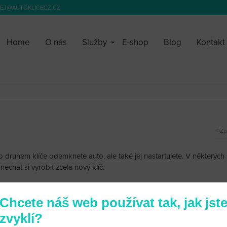
EJ@AUTOKLICECZ.CZ
Home
O nás
Služby
E-shop
Blog
Kontakt
Zp
to druhem klíče odemknete auto, ale také jej nastartujete. V některých
nechat si vyrobit zcela nový klíč.
Chcete náš web používat tak, jak jst
zvyklí?