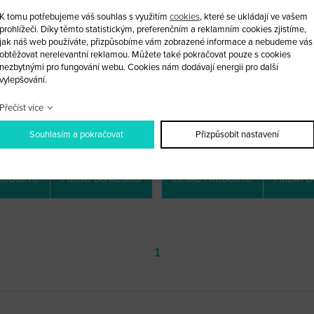
K tomu potřebujeme váš souhlas s využitím
cookies
, které se ukládají ve vašem
prohlížeči. Díky těmto statistickým, preferenčním a reklamním cookies zjistíme,
jak náš web používáte, přizpůsobíme vám zobrazené informace a nebudeme vás
obtěžovat nerelevantní reklamou. Můžete také pokračovat pouze s cookies
nezbytnými pro fungování webu. Cookies nám dodávají energii pro další
vylepšování.
KLÍČ OPEL S ČIPEM 40
KLÍČ OPEL S ČIPEM 4
Přečíst více
KÓD: OPEL 25
KÓD: OPEL 11
LOOBCHODNÍ CENA: 590 KČ
MALOOBCHODNÍ CENA: 500
Souhlasím a pokračovat
Přizpůsobit nastavení
OBCHODNÍ CENA:
PO PŘIHLÁŠENÍ
VELKOOBCHODNÍ CENA:
PO PŘI
PRODUKTU
PŘIDAT DO KOŠÍKU
DETAIL PRODUKTU
PŘIDAT D
1