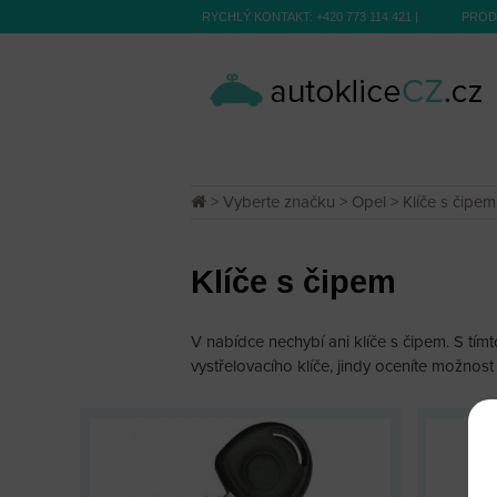
RYCHLÝ KONTAKT:
+420 773 114 421
|
PROD
>
Vyberte značku
>
Opel
> Klíče s čipem
Klíče s čipem
V nabídce nechybí ani klíče s čipem. S tím
vystřelovacího klíče, jindy oceníte možnost 