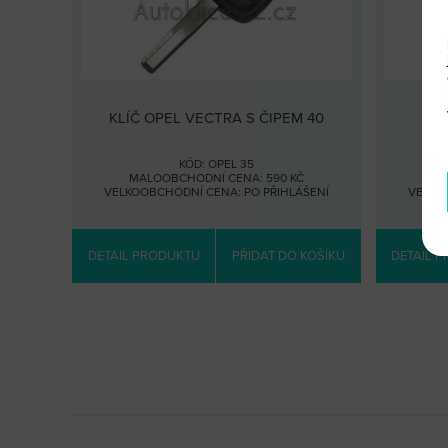
KLÍČ OPEL VECTRA S ČIPEM 40
KÓD: OPEL 35
MALOOBCHODNÍ CENA: 590 KČ
MA
VELKOOBCHODNÍ CENA:
PO PŘIHLÁŠENÍ
VELKO
DETAIL PRODUKTU
PŘIDAT DO KOŠÍKU
DETAIL 