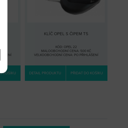
0
KLÍČ OPEL S ČIPEM T5
KÓD: OPEL 22
 KČ
MALOOBCHODNÍ CENA: 500 KČ
HLÁŠENÍ
VELKOOBCHODNÍ CENA:
PO PŘIHLÁŠENÍ
O KOŠÍKU
DETAIL PRODUKTU
PŘIDAT DO KOŠÍKU