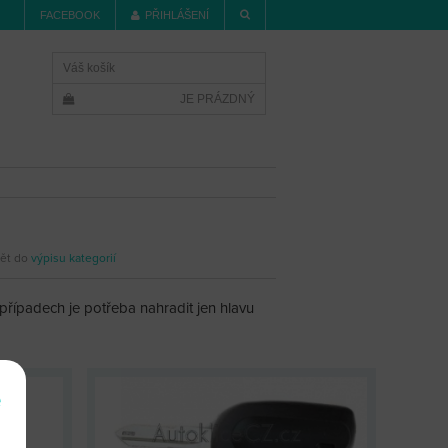
FACEBOOK
PŘIHLÁŠENÍ
Váš košík
JE PRÁZDNÝ
ět do
výpisu kategorií
 případech je potřeba nahradit jen hlavu
e