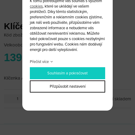
K tomu potřebujeme váš souhlas s využitím
cookies
, které se ukládají ve vašem
prohlížeči. Díky těmto statistickým,
preferenčním a reklamním cookies zjistíme,
jak náš web používáte, přizpůsobíme vám
Klíčenka Alfa Romeo
zobrazené informace a nebudeme vás
obtěžovat nerelevantní reklamou. Můžete
Kód zboží: alfa_pr6
také pokračovat pouze s cookies nezbytnými
pro fungování webu. Cookies nám dodávají
Velkoobchodní cena:
po přihlášení
energii pro další vylepšování.
139 Kč
Přečíst více
Souhlasím a pokračovat
Klíčenka Alfa Romeo
Přizpůsobit nastavení
ks
není skladem