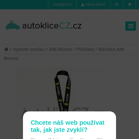
FACEBOOK
PŘIHLÁŠENÍ
>
Vyberte značku
>
Alfa Romeo
>
Přívěsky
> Klíčenka Alfa
Romeo
Chcete náš web používat
tak, jak jste zvyklí?