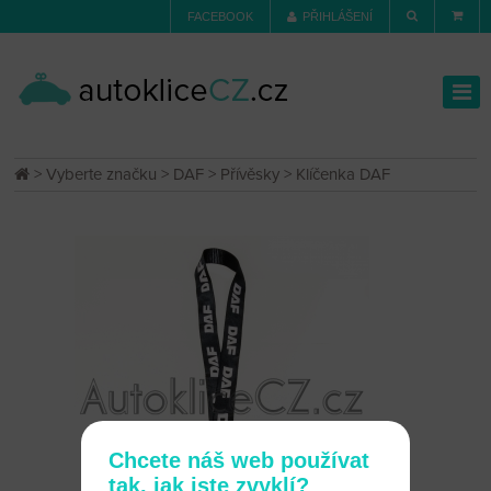
FACEBOOK
PŘIHLÁŠENÍ
>
Vyberte značku
>
DAF
>
Přívěsky
> Klíčenka DAF
Chcete náš web používat
tak, jak jste zvyklí?