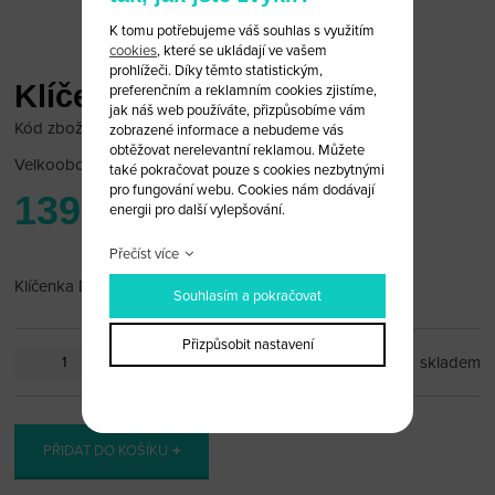
K tomu potřebujeme váš souhlas s využitím
cookies
, které se ukládají ve vašem
prohlížeči. Díky těmto statistickým,
Klíčenka DAF
preferenčním a reklamním cookies zjistíme,
jak náš web používáte, přizpůsobíme vám
Kód zboží: DAF_pr3
zobrazené informace a nebudeme vás
obtěžovat nerelevantní reklamou. Můžete
Velkoobchodní cena:
po přihlášení
také pokračovat pouze s cookies nezbytnými
pro fungování webu. Cookies nám dodávají
139 Kč
energii pro další vylepšování.
Přečíst více
Klíčenka DAF
Souhlasím a pokračovat
Přizpůsobit nastavení
ks
skladem
PŘIDAT DO KOŠÍKU