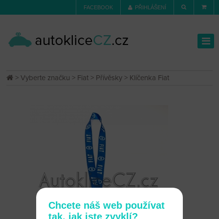
FACEBOOK
PŘIHLÁŠENÍ
>
Vyberte značku
>
Fiat
>
Přívěsky
> Klíčenka Fiat
Chcete náš web používat
tak, jak jste zvyklí?