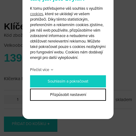
K tomu potřebujeme váš souhlas s využitím
cookies
, které se ukládají ve vašem
prohlížeči. Díky těmto statistickým,
Klíčenka Fiat
preferenčním a reklamním cookies zjistíme,
jak náš web používáte, přizpůsobíme vám
Kód zboží: fiat_pr11
zobrazené informace a nebudeme vás
obtěžovat nerelevantní reklamou. Můžete
Velkoobchodní cena:
po přihlášení
také pokračovat pouze s cookies nezbytnými
pro fungování webu. Cookies nám dodávají
139 Kč
energii pro další vylepšování.
Přečíst více
Klíčenka Fiat
Souhlasím a pokračovat
Přizpůsobit nastavení
ks
skladem
PŘIDAT DO KOŠÍKU