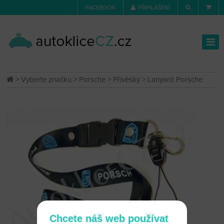
FACEBOOK
PŘIHLÁŠENÍ
>
Vyberte značku
>
Porsche
>
Přívěsky
> Lanyard Porsche
Chcete náš web používat