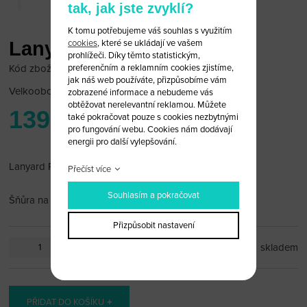
tak, jak jste zvyklí?
K tomu potřebujeme váš souhlas s využitím
cookies
, které se ukládají ve vašem
Lanyard Porsche
prohlížeči. Díky těmto statistickým,
preferenčním a reklamním cookies zjistíme,
Kód zboží: POR_LA02
jak náš web používáte, přizpůsobíme vám
Velkoobchodní cena:
po přihlášení
zobrazené informace a nebudeme vás
obtěžovat nerelevantní reklamou. Můžete
139 Kč
také pokračovat pouze s cookies nezbytnými
pro fungování webu. Cookies nám dodávají
energii pro další vylepšování.
Lanyard Porsche 20 mm
Přečíst více
Souhlasím a pokračovat
Šňůra na krk, karabina + poutko na mobil
Přizpůsobit nastavení
ks
skladem
PŘIDAT DO KOŠÍKU