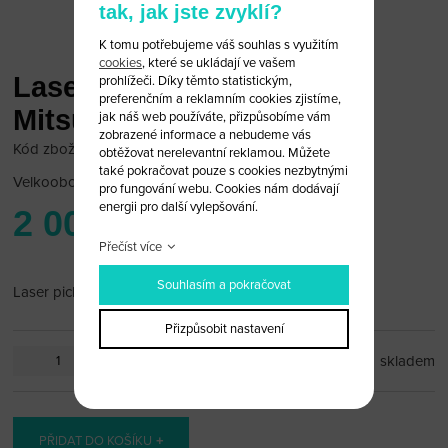
tak, jak jste zvyklí?
K tomu potřebujeme váš souhlas s využitím
cookies
, které se ukládají ve vašem
Laser pick HU 56 Volvo
prohlížeči. Díky těmto statistickým,
preferenčním a reklamním cookies zjistíme,
Mitsubishi
jak náš web používáte, přizpůsobíme vám
zobrazené informace a nebudeme vás
Kód zboží: Laser pick 10
obtěžovat nerelevantní reklamou. Můžete
také pokračovat pouze s cookies nezbytnými
Velkoobchodní cena:
po přihlášení
pro fungování webu. Cookies nám dodávají
energii pro další vylepšování.
2 000 Kč
Přečíst více
Souhlasím a pokračovat
Laser pick HU 56 Volvo Mitsubishi
Přizpůsobit nastavení
ks
skladem
PŘIDAT DO KOŠÍKU