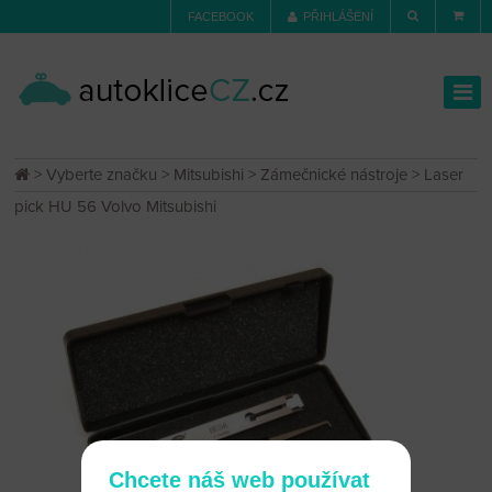
FACEBOOK
PŘIHLÁŠENÍ
>
Vyberte značku
>
Mitsubishi
>
Zámečnické nástroje
> Laser
pick HU 56 Volvo Mitsubishi
Chcete náš web používat