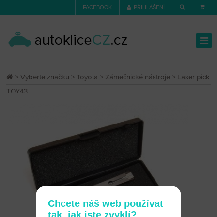
FACEBOOK
PŘIHLÁŠENÍ
>
Vyberte značku
>
Toyota
>
Zámečnické nástroje
> Laser pick
TOY43
Chcete náš web používat
tak, jak jste zvyklí?