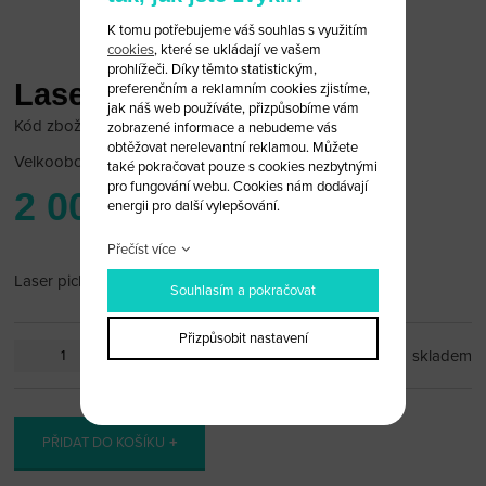
K tomu potřebujeme váš souhlas s využitím
cookies
, které se ukládají ve vašem
prohlížeči. Díky těmto statistickým,
Laser pick TOY43
preferenčním a reklamním cookies zjistíme,
jak náš web používáte, přizpůsobíme vám
Kód zboží: Laser pick 27
zobrazené informace a nebudeme vás
obtěžovat nerelevantní reklamou. Můžete
Velkoobchodní cena:
po přihlášení
také pokračovat pouze s cookies nezbytnými
pro fungování webu. Cookies nám dodávají
2 000 Kč
energii pro další vylepšování.
Přečíst více
Laser pick TOY43 Toyota
Souhlasím a pokračovat
Přizpůsobit nastavení
ks
skladem
PŘIDAT DO KOŠÍKU