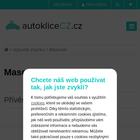
FACEBOOK
PŘIHLÁŠENÍ
>
Vyberte značku
> Maserati
Maserati
Chcete náš web používat
tak, jak jste zvyklí?
K tomu potřebujeme váš souhlas s využitím
Přívěsky
cookies
, které se ukládají ve vašem
prohlížeči. Díky těmto statistickým,
preferenčním a reklamním cookies zjistíme,
jak náš web používáte, přizpůsobíme vám
zobrazené informace a nebudeme vás
obtěžovat nerelevantní reklamou. Můžete
také pokračovat pouze s cookies nezbytnými