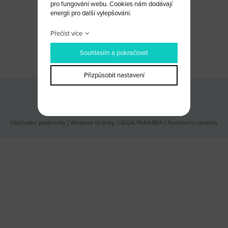
pro fungování webu. Cookies nám dodávají
energii pro další vylepšování.
Přečíst více
CHCETE PORADIT?
NAPIŠTE NÁM
Souhlasím a pokračovat
Přizpůsobit nastavení
Odběr novinek
Obchodní podmínky
|
Webové stránky ©2026 PANKREA
|
Nastavení cookies