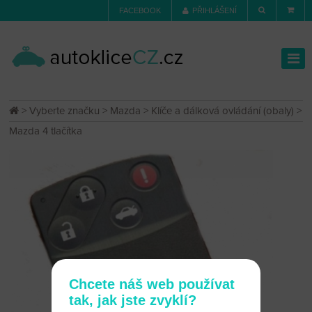
FACEBOOK
PŘIHLÁŠENÍ
>
Vyberte značku
>
Mazda
>
Klíče a dálková ovládání (obaly)
>
Mazda 4 tlačítka
Chcete náš web používat
tak, jak jste zvyklí?