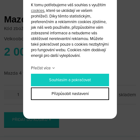
K tomu potřebujeme váš souhlas s využitím
cookies
, které se ukládají ve vašem
prohlížeči. Díky těmto statistickým,
Mazda 4 tlačítka
preferenčním a reklamním cookies zjistíme,
jak náš web používáte, přizpůsobíme vám
Kód zboží: Mazda 8
zobrazené informace a nebudeme vás
Velkoobchodní cena:
po přihlášení
obtěžovat nerelevantní reklamou. Můžete
také pokračovat pouze s cookies nezbytnými
2 000 Kč
pro fungování webu. Cookies nám dodávají
energii pro další vylepšování.
Přečíst více
Mazda 4 tlačítka
Souhlasím a pokračovat
Přizpůsobit nastavení
ks
skladem
PŘIDAT DO KOŠÍKU