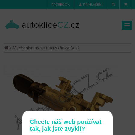
FACEBOOK
PŘIHLÁŠENÍ
> Mechanismus spinací skřínky Seat
Chcete náš web používat
tak, jak jste zvyklí?