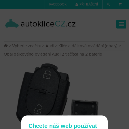
FACEBOOK
PŘIHLÁŠENÍ
>
Vyberte značku
>
Audi
>
Klíče a dálková ovládání (obaly)
>
Obal dálkového ovládání Audi 2 tlačítka na 2 baterie
Chcete náš web používat