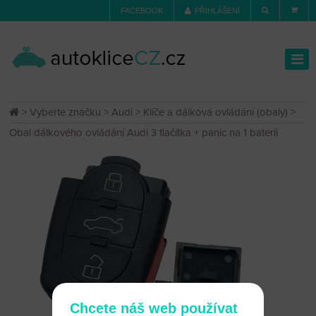
FACEBOOK
PŘIHLÁŠENÍ
>
Vyberte značku
>
Audi
>
Klíče a dálková ovládání (obaly)
>
Obal dálkového ovládání Audi 3 tlačítka + panic na 1 baterii
Chcete náš web používat