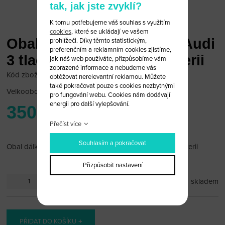
tak, jak jste zvyklí?
K tomu potřebujeme váš souhlas s využitím
cookies
, které se ukládají ve vašem
Obal dálkového ovládání Audi
prohlížeči. Díky těmto statistickým,
preferenčním a reklamním cookies zjistíme,
3 tlačítka + panic na 1 baterii
jak náš web používáte, přizpůsobíme vám
zobrazené informace a nebudeme vás
Kód zboží: Audi14/43
obtěžovat nerelevantní reklamou. Můžete
také pokračovat pouze s cookies nezbytnými
Velkoobchodní cena:
po přihlášení
pro fungování webu. Cookies nám dodávají
energii pro další vylepšování.
350 Kč
Přečíst více
Souhlasím a pokračovat
Obal dálkového ovládání Audi 3 tlačítka + panic na 1 baterii
Přizpůsobit nastavení
ks
skladem
PŘIDAT DO KOŠÍKU