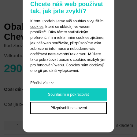
Chcete náš web používat
tak, jak jste zvyklí?
K tomu potřebujeme váš souhlas s využitím
Obal dálkového ovládání
cookies
, které se ukládají ve vašem
prohlížeči. Díky těmto statistickým,
Chevrolet 4 tlačítka
preferenčním a reklamním cookies zjistíme,
jak náš web používáte, přizpůsobíme vám
Kód zboží: Chevrolet-B47
zobrazené informace a nebudeme vás
obtěžovat nerelevantní reklamou. Můžete
Velkoobchodní cena:
po přihlášení
také pokračovat pouze s cookies nezbytnými
290 Kč
pro fungování webu. Cookies nám dodávají
energii pro další vylepšování.
Přečíst více
Obal dálkového ovládání Chevrolet 4 tlačítka
Souhlasím a pokračovat
Obal je bez dálkového ovládání a čipu
Přizpůsobit nastavení
ks
skladem