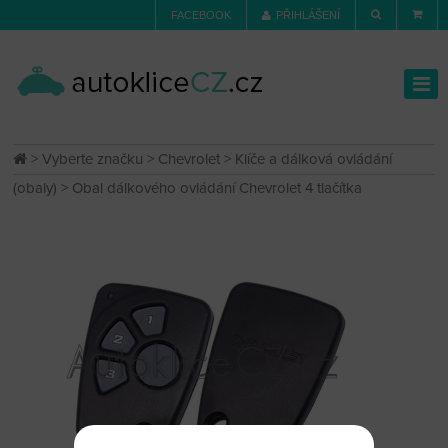
FACEBOOK
PŘIHLÁŠENÍ
>
Vyberte značku
>
Chevrolet
>
Klíče a dálková ovládání
(obaly)
> Obal dálkového ovládání Chevrolet 4 tlačítka