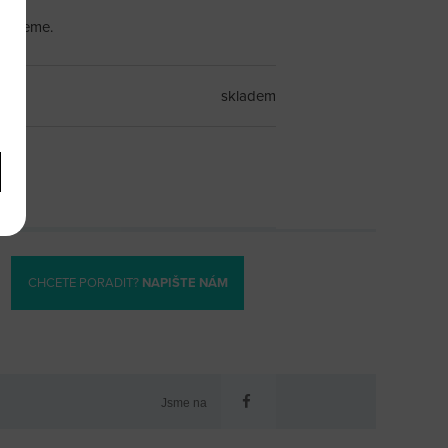
ézujeme.
skladem
CHCETE PORADIT?
NAPIŠTE NÁM
Jsme na