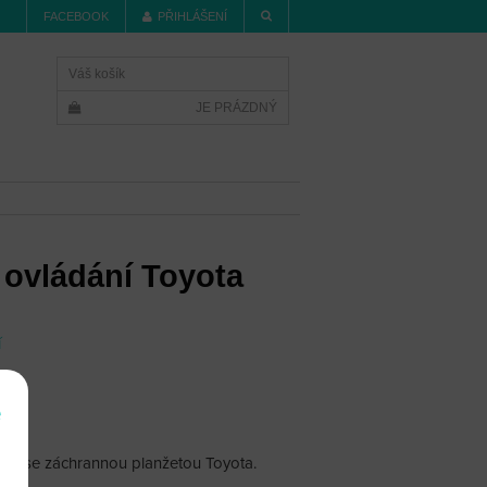
FACEBOOK
PŘIHLÁŠENÍ
Váš košík
JE PRÁZDNÝ
ovládání Toyota
í
e
ání se záchrannou planžetou Toyota.