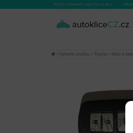
RYCHLÝ KONTAKT:
+420 773 114 421
|
PROD
>
Vyberte značku
>
Toyota
>
Klíče a dál