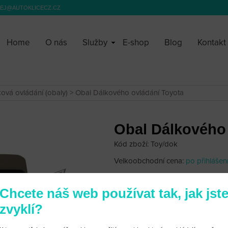
EJ@AUTOKLICECZ.CZ
Home
O nás
Služby
E-shop
Blog
Kontakt
ková ovládání (obaly)
> Obal Dálkového ovládání Toyota
Obal Dálkového 
Kód zboží: Toy/dok
Velkoobchodní cena:
po přihlášen
990 Kč
Chcete náš web používat tak, jak jst
zvyklí?
Jedná jse o Obal dálkového ovlád