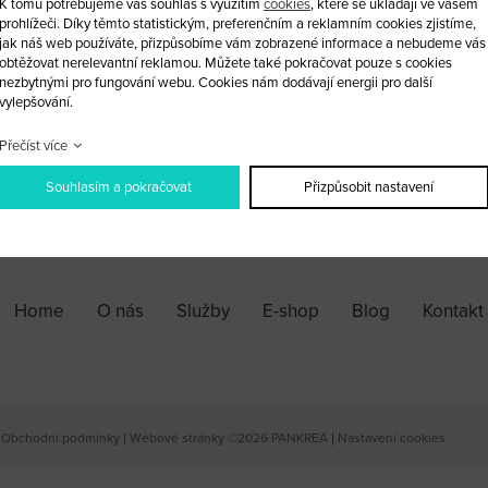
K tomu potřebujeme váš souhlas s využitím
cookies
, které se ukládají ve vašem
prohlížeči. Díky těmto statistickým, preferenčním a reklamním cookies zjistíme,
Planžetu vám rádi po dohodě vyfr
jak náš web používáte, přizpůsobíme vám zobrazené informace a nebudeme vás
obtěžovat nerelevantní reklamou. Můžete také pokračovat pouze s cookies
nezbytnými pro fungování webu. Cookies nám dodávají energii pro další
vylepšování.
ks
Přečíst více
Souhlasím a pokračovat
Přizpůsobit nastavení
PŘIDAT DO KOŠÍKU
Home
O nás
Služby
E-shop
Blog
Kontakt
Obchodní podmínky
|
Webové stránky ©2026 PANKREA
|
Nastavení cookies