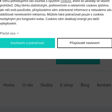
K tomu potřebujeme váš souhlas s využitím
cookies
, které se ukládají ve vašem
Obal vystřelovacího klíče Chevrol
prohlížeči. Díky těmto statistickým, preferenčním a reklamním cookies zjistíme,
dálkového ovládání
jak náš web používáte, přizpůsobíme vám zobrazené informace a nebudeme vás
obtěžovat nerelevantní reklamou. Můžete také pokračovat pouze s cookies
nezbytnými pro fungování webu. Cookies nám dodávají energii pro další
Planžetu vám po dohodě rádi vyfr
vylepšování.
Přečíst více
ks
Souhlasím a pokračovat
Přizpůsobit nastavení
PŘIDAT DO KOŠÍKU
Home
O nás
Služby
E-shop
Blog
Kontakt