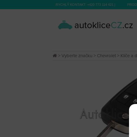
RYCHLÝ KONTAKT:
+420 773 114 421
|
PROD
>
Vyberte značku
>
Chevrolet
>
Klíče a 