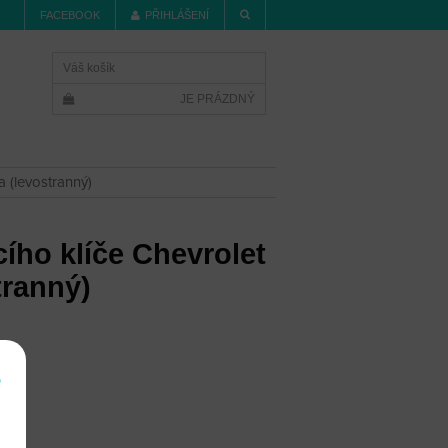
FACEBOOK
PŘIHLÁŠENÍ
Váš košík
JE PRÁZDNÝ
a (levostranný)
ího klíče Chevrolet
tranný)
í
e