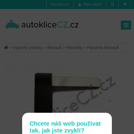
FACEBOOK
PŘIHLÁŠENÍ
>
Vyberte značku
>
Renault
>
Planžety
> Planžeta Renault
Chcete náš web používat
tak, jak jste zvyklí?