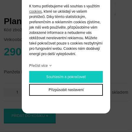
K tomu potřebujeme váš souhlas s využitím
cookies
, které se ukládají ve vašem
prohlížeči. Díky těmto statistickým,
Planžeta Renault
preferenčním a reklamním cookies zjistíme,
jak náš web používáte, přizpůsobíme vám
Kód zboží: Renault 1/P1
zobrazené informace a nebudeme vás
obtěžovat nerelevantní reklamou. Můžete
Velkoobchodní cena:
po přihlášení
také pokračovat pouze s cookies nezbytnými
290 Kč
pro fungování webu. Cookies nám dodávají
energii pro další vylepšování.
Přečíst více
Planžeta Renault Megane/ Clio
Souhlasím a pokračovat
Přizpůsobit nastavení
ks
skladem
PŘIDAT DO KOŠÍKU