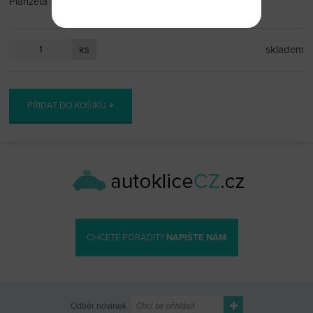
Planžeta VA2T do vystřelovacího klíče Citroen Peugeot
ks
skladem
PŘIDAT DO KOŠÍKU
CHCETE PORADIT?
NAPIŠTE NÁM
Odběr novinek