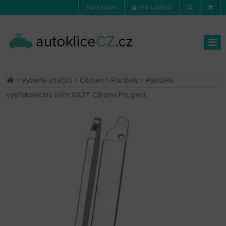
FACEBOOK
PŘIHLÁŠENÍ
>
Vyberte značku
>
Citroen
>
Planžety
> Planžeta
vystřelovacího klíče VA2T Citroen Peugeot