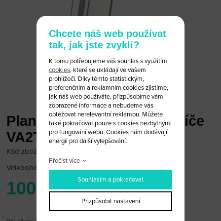
Chcete náš web používat
tak, jak jste zvyklí?
K tomu potřebujeme váš souhlas s využitím
cookies
, které se ukládají ve vašem
prohlížeči. Díky těmto statistickým,
preferenčním a reklamním cookies zjistíme,
jak náš web používáte, přizpůsobíme vám
zobrazené informace a nebudeme vás
obtěžovat nerelevantní reklamou. Můžete
Planžeta vystřelovacího klíče
také pokračovat pouze s cookies nezbytnými
pro fungování webu. Cookies nám dodávají
VA2T Citroen Peugeot
energii pro další vylepšování.
Kód zboží: Citroen PV/VA
Přečíst více
Velkoobchodní cena:
po přihlášení
Souhlasím a pokračovat
100 Kč
Přizpůsobit nastavení