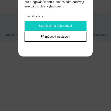
pro fungování webu. Cookies nám dodávají
energii pro další vylepšování.
Přečíst více
Odběr novinek
Souhlasím a pokračovat
Obchodní podmínky
|
Webové stránky ©2026 PANKREA
|
Nastavení cookies
Přizpůsobit nastavení