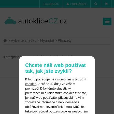
FACEBOOK
PŘIHLÁŠENÍ
>
Vyberte značku
>
Hyundai
> Planžety
Kategorie neobsahuje žádné aktivní položky
Chcete náš web používat
tak, jak jste zvyklí?
K tomu potřebujeme váš souhlas s využitím
cookies
, které se ukládají ve vašem
prohlížeči. Díky těmto statistickým,
preferenčním a reklamním cookies zjistíme,
jak náš web používáte, přizpůsobíme vám
zobrazené informace a nebudeme vás
obtěžovat nerelevantní reklamou. Můžete
také pokračovat pouze s cookies nezbytnými
CHCETE PORADIT?
NAPIŠTE NÁM