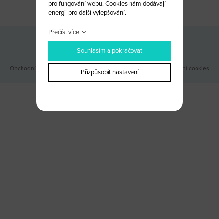
pro fungování webu. Cookies nám dodávají
energii pro další vylepšování.
Přečíst více
Odběr novinek
Souhlasím a pokračovat
Obchodní podmínky
|
Webové stránky ©2026 PANKREA
|
Nastavení cookies
Přizpůsobit nastavení