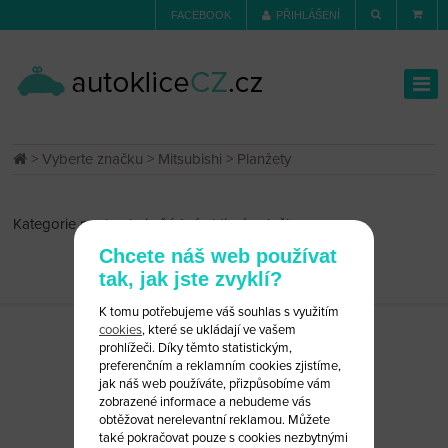
FACEBOOK
PŘIHLÁŠENÍ
>
Vyberte značku
>
Mitsubishi
> Planžety
Kategorie neobsahuje žádné aktivní položky
Chcete náš web používat
tak, jak jste zvyklí?
K tomu potřebujeme váš souhlas s využitím
cookies
, které se ukládají ve vašem
prohlížeči. Díky těmto statistickým,
preferenčním a reklamním cookies zjistíme,
jak náš web používáte, přizpůsobíme vám
zobrazené informace a nebudeme vás
obtěžovat nerelevantní reklamou. Můžete
také pokračovat pouze s cookies nezbytnými
CHCETE PORADIT?
NAPIŠTE NÁM