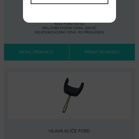
HLAVA KLÍČE FORD
KÓD: FORD 43/52
MALOOBCHODNÍ CENA: 200 KČ
VELKOOBCHODNÍ CENA:
PO PŘIHLÁŠENÍ
DETAIL PRODUKTU
PŘIDAT DO KOŠÍKU
HLAVA KLÍČE FORD