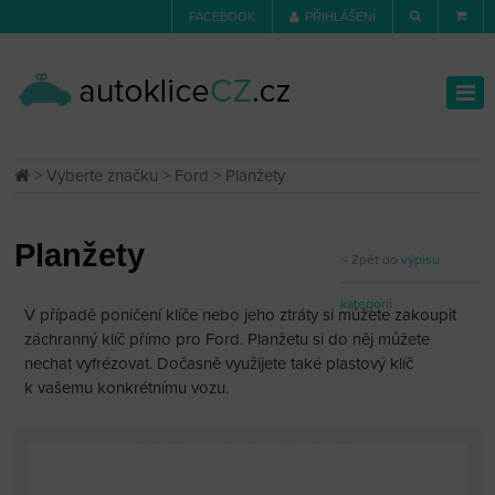
FACEBOOK
PŘIHLÁŠENÍ
>
Vyberte značku
>
Ford
> Planžety
Planžety
Zpět do
výpisu
kategorií
V případě poničení klíče nebo jeho ztráty si můžete zakoupit
záchranný klíč přímo pro Ford. Planžetu si do něj můžete
nechat vyfrézovat. Dočasně využijete také plastový klíč
k vašemu konkrétnímu vozu.