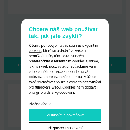
PLANŽETA FORD
Chcete náš web používat
tak, jak jste zvyklí?
KÓD: FORD 46/52
MALOOBCHODNÍ CENA: 190 KČ
K tomu potřebujeme váš souhlas s využitím
VELKOOBCHODNÍ CENA:
PO PŘIHLÁŠENÍ
cookies
, které se ukládají ve vašem
prohlížeči. Díky těmto statistickým,
preferenčním a reklamním cookies zjistíme,
DETAIL PRODUKTU
PŘIDAT DO KOŠÍKU
jak náš web používáte, přizpůsobíme vám
zobrazené informace a nebudeme vás
obtěžovat nerelevantní reklamou. Můžete
také pokračovat pouze s cookies nezbytnými
pro fungování webu. Cookies nám dodávají
energii pro další vylepšování.
Přečíst více
Souhlasím a pokračovat
Přizpůsobit nastavení