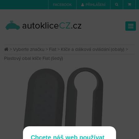
FACEBOOK
PŘIHLÁŠENÍ
>
Vyberte značku
>
Fiat
>
Klíče a dálková ovládání (obaly)
>
Plastový obal klíče Fiat (šedý)
Chcete náš web používat