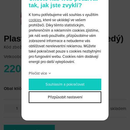
tak, jak jste zvyklí?
K tomu potřebujeme váš souhlas s využitím
cookies
, které se ukládají ve vašem
prohlížeči. Díky těmto statistickým,
preferenčním a reklamním cookies zjistíme,
jak náš web používáte, přizpůsobíme vám
Plastový obal klíče Fiat (šedý)
zobrazené informace a nebudeme vás
obtěžovat nerelevantní reklamou. Můžete
Kód zboží: Fiat-B11grey
také pokračovat pouze s cookies nezbytnými
Velkoobchodní cena:
po přihlášení
pro fungování webu. Cookies nám dodávají
energii pro další vylepšování.
220 Kč
Přečíst více
Souhlasím a pokračovat
Obal klíče Fiat šedivá část
Přizpůsobit nastavení
ks
skladem