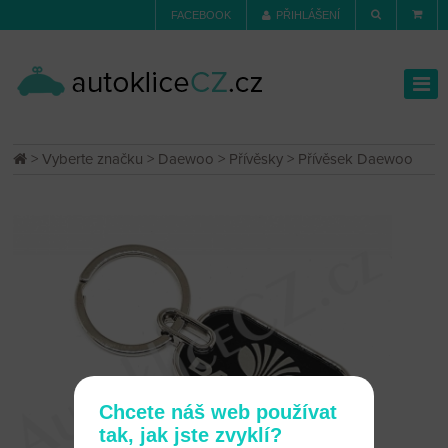
FACEBOOK
PŘIHLÁŠENÍ
>
Vyberte značku
>
Daewoo
>
Přívěsky
> Přívěsek Daewoo
Chcete náš web používat
tak, jak jste zvyklí?