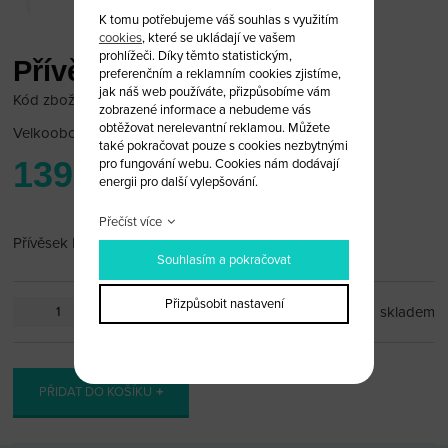
K tomu potřebujeme váš souhlas s využitím
cookies
, které se ukládají ve vašem
prohlížeči. Díky těmto statistickým,
Přívěsek Daewoo
preferenčním a reklamním cookies zjistíme,
jak náš web používáte, přizpůsobíme vám
Kód zboží: Daewoo_pr15
zobrazené informace a nebudeme vás
obtěžovat nerelevantní reklamou. Můžete
Velkoobchodní cena:
po přihlášení
také pokračovat pouze s cookies nezbytnými
139 Kč
pro fungování webu. Cookies nám dodávají
energii pro další vylepšování.
Přečíst více
Přívěsek Daewoo
Souhlasím a pokračovat
Přizpůsobit nastavení
ks
skladem
PŘIDAT DO KOŠÍKU