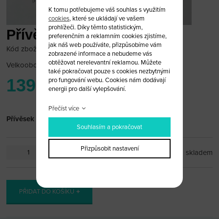
K tomu potřebujeme váš souhlas s využitím
cookies
, které se ukládají ve vašem
prohlížeči. Díky těmto statistickým,
Přívěsek DAF
preferenčním a reklamním cookies zjistíme,
jak náš web používáte, přizpůsobíme vám
Kód zboží: DAF_pr2
zobrazené informace a nebudeme vás
obtěžovat nerelevantní reklamou. Můžete
Velkoobchodní cena:
po přihlášení
také pokračovat pouze s cookies nezbytnými
139 Kč
pro fungování webu. Cookies nám dodávají
energii pro další vylepšování.
Přečíst více
Přívěsek DAF
Souhlasím a pokračovat
Přizpůsobit nastavení
ks
skladem
PŘIDAT DO KOŠÍKU