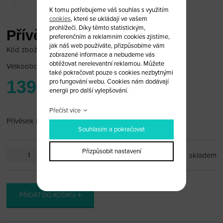
K tomu potřebujeme váš souhlas s využitím
cookies
, které se ukládají ve vašem
prohlížeči. Díky těmto statistickým,
Přívěsek Ferrari černý
preferenčním a reklamním cookies zjistíme,
jak náš web používáte, přizpůsobíme vám
Kód zboží: Fer_PR34
zobrazené informace a nebudeme vás
obtěžovat nerelevantní reklamou. Můžete
Velkoobchodní cena:
po přihlášení
také pokračovat pouze s cookies nezbytnými
139 Kč
pro fungování webu. Cookies nám dodávají
energii pro další vylepšování.
Přečíst více
Přívěsek Ferrari
Souhlasím a pokračovat
Přizpůsobit nastavení
ks
skladem
PŘIDAT DO KOŠÍKU