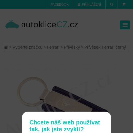
FACEBOOK
PŘIHLÁŠENÍ
>
Vyberte značku
>
Ferrari
>
Přívěsky
> Přívěsek Ferrari černý
Chcete náš web používat
tak, jak jste zvyklí?