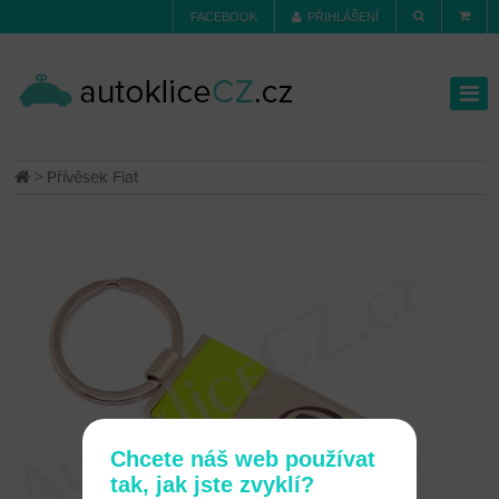
FACEBOOK
PŘIHLÁŠENÍ
> Přívěsek Fiat
Chcete náš web používat
tak, jak jste zvyklí?