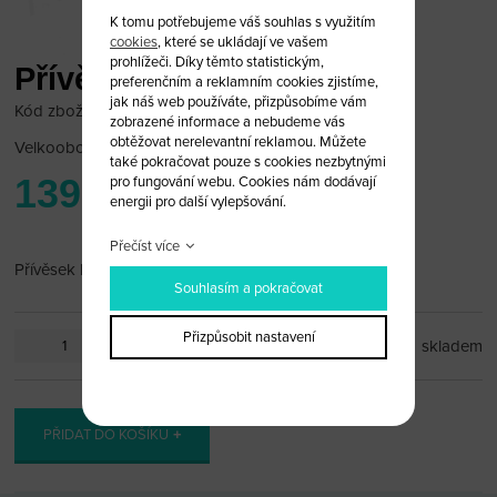
K tomu potřebujeme váš souhlas s využitím
cookies
, které se ukládají ve vašem
prohlížeči. Díky těmto statistickým,
Přívěsek Fiat
preferenčním a reklamním cookies zjistíme,
jak náš web používáte, přizpůsobíme vám
Kód zboží: FIAT_PR33
zobrazené informace a nebudeme vás
obtěžovat nerelevantní reklamou. Můžete
Velkoobchodní cena:
po přihlášení
také pokračovat pouze s cookies nezbytnými
139 Kč
pro fungování webu. Cookies nám dodávají
energii pro další vylepšování.
Přečíst více
Přívěsek Fiat
Souhlasím a pokračovat
Přizpůsobit nastavení
ks
skladem
PŘIDAT DO KOŠÍKU