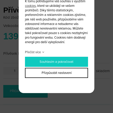
K tomu potřebujeme váš souhlas s využitím
cookies
, které se ukládají ve vašem
Přívěsek Ford
prohlížeči. Díky těmto statistickým,
preferenčním a reklamním cookies zjistíme,
Kód zboží: ford_pr9
jak náš web používáte, přizpůsobíme vám
zobrazené informace a nebudeme vás
Velkoobchodní cena:
po přihlášení
obtěžovat nerelevantní reklamou. Můžete
také pokračovat pouze s cookies nezbytnými
139 Kč
pro fungování webu. Cookies nám dodávají
energii pro další vylepšování.
Přečíst více
Přívěsek Ford
Souhlasím a pokračovat
ks
skladem
Přizpůsobit nastavení
PŘIDAT DO KOŠÍKU