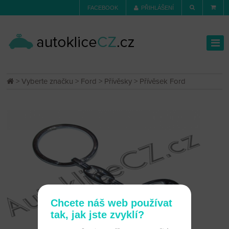
FACEBOOK
PŘIHLÁŠENÍ
>
Vyberte značku
>
Ford
>
Přívěsky
> Přívěsek Ford
Chcete náš web používat
tak, jak jste zvyklí?