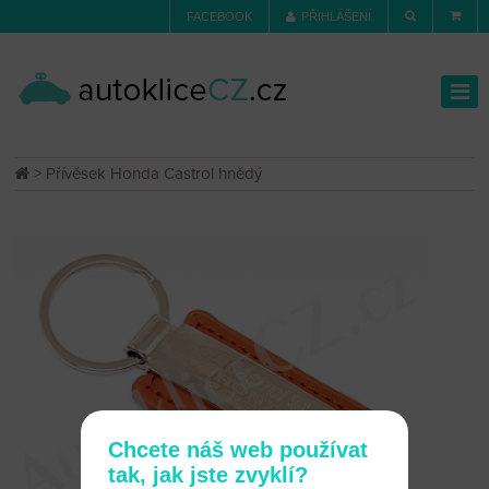
FACEBOOK
PŘIHLÁŠENÍ
> Přívěsek Honda Castrol hnědý
Chcete náš web používat
tak, jak jste zvyklí?