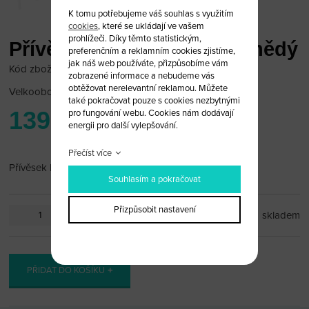
K tomu potřebujeme váš souhlas s využitím
cookies
, které se ukládají ve vašem
prohlížeči. Díky těmto statistickým,
Přívěsek Honda Castrol hnědý
preferenčním a reklamním cookies zjistíme,
jak náš web používáte, přizpůsobíme vám
Kód zboží: HON_PR40
zobrazené informace a nebudeme vás
obtěžovat nerelevantní reklamou. Můžete
Velkoobchodní cena:
po přihlášení
také pokračovat pouze s cookies nezbytnými
139 Kč
pro fungování webu. Cookies nám dodávají
energii pro další vylepšování.
Přečíst více
Přívěsek Honda
Souhlasím a pokračovat
Přizpůsobit nastavení
ks
skladem
PŘIDAT DO KOŠÍKU